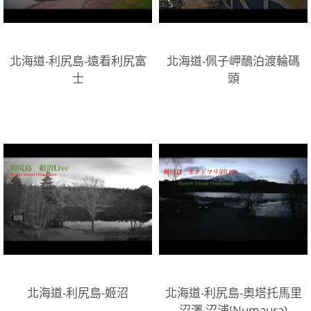
北海道-利尻島-遠看利尻富
北海道-佩子岬鴯泊渡輪碼
士
頭
北海道-利尻島-姬沼
北海道-利尻島-奧塔托馬里
沼澤,沼浦(Numaura)