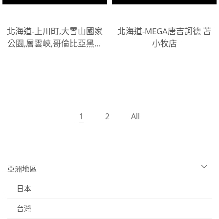
北海道-上川町,大雪山國家
北海道-MEGA唐吉訶德 苫
公園,層雲峽,哥倫比亞黑山
小牧店
咖啡店
1
2
All
亞洲地區
日本
台灣