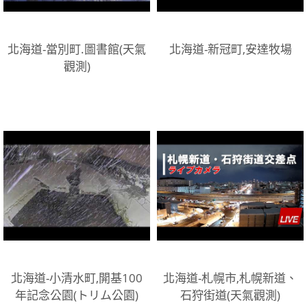
北海道-當別町.圖書館(天氣
北海道-新冠町,安達牧場
觀測)
北海道-小清水町,開基100
北海道-札幌市,札幌新道、
年記念公園(トリム公園)
石狩街道(天氣觀測)