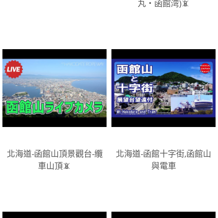
丸・函館湾)📵
北海道-函館山頂景觀台-纜
北海道-函館十字街,函館山
車山頂📵
與電車