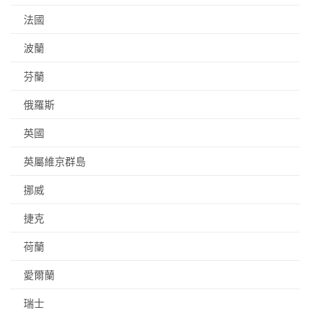
法國
波蘭
芬蘭
俄羅斯
英國
英屬維京群島
挪威
捷克
荷蘭
愛爾蘭
瑞士