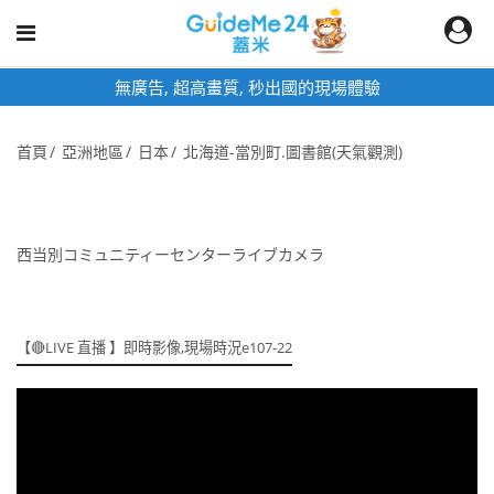
即時影像頁面為固定網址,加入桌面快速觀看
首頁
亞洲地區
日本
北海道-當別町.圖書館(天氣觀測)
西当別コミュニティーセンターライブカメラ
【🔴LIVE 直播 】即時影像,現場時況e107-22