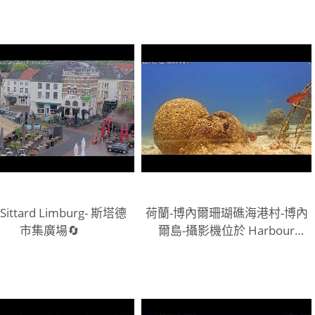
ittard Limburg- 斯塔德
荷蘭-博內爾珊瑚礁海港村-博內
市集廣場🔄
爾島-攝影機位於 Harbour
Village Marina 入口處 5 m / 16
ft 深度📵