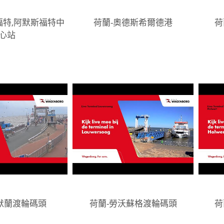
福特,阿默斯福特中
荷蘭-奧德斯希爾德港
荷
心站
默蘭渡輪碼頭
荷蘭-勞沃蘇格渡輪碼頭
荷