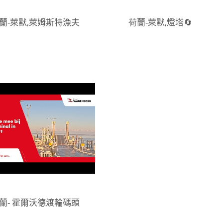
蘭-萊默,萊姆斯特漁夫
荷蘭-萊默,燈塔🔄
蘭- 霍爾沃德渡輪碼頭