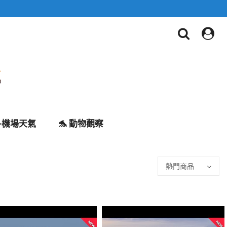
✈️機場天氣
🐬 動物觀察