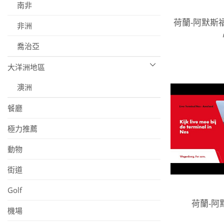
南非
荷蘭-阿默斯
非洲
喬治亞
大洋洲地區
澳洲
餐廳
極力推薦
動物
街道
Golf
荷蘭-阿
機場