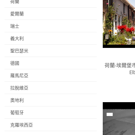
荷蘭
愛爾蘭
瑞士
義大利
聖巴瑟米
德國
荷蘭-埃爾堡市
El
羅馬尼亞
拉脫維亞
奧地利
葡萄牙
克羅埃西亞