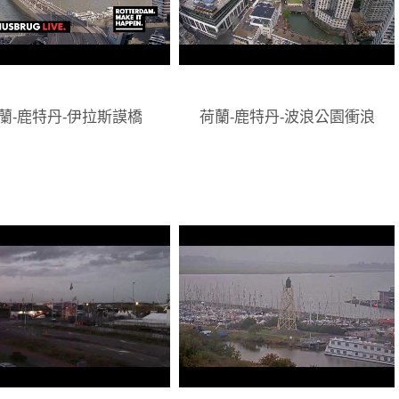
蘭-鹿特丹-伊拉斯謨橋
荷蘭-鹿特丹-波浪公園衝浪