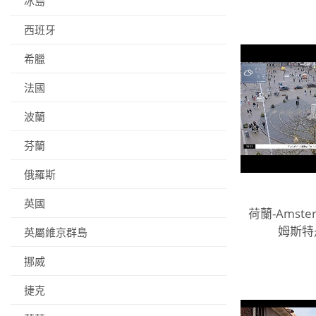
冰島
西班牙
希臘
法國
波蘭
芬蘭
俄羅斯
英國
荷蘭-Amster
姆斯特
英屬維京群島
挪威
捷克