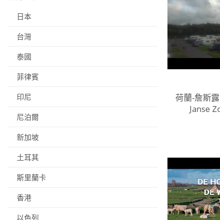
日本
台灣
泰國
菲律賓
印尼
荷蘭-詹斯露
Janse Z
尼泊爾
新加坡
土耳其
斯里蘭卡
香港
以色列