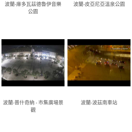
波蘭-庫多瓦茲德魯伊音樂
波蘭-皮亞尼亞溫泉公園
公園
波蘭-普什奇納 - 市集廣場景
波蘭-波茲南車站
觀