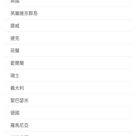
英國
英屬維京群島
挪威
捷克
荷蘭
愛爾蘭
瑞士
義大利
聖巴瑟米
德國
羅馬尼亞