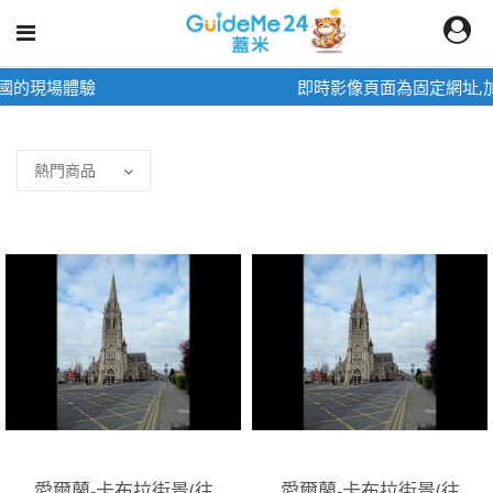
即時影像頁面為固定網址,加入桌面快速觀看
愛爾蘭-卡布拉街景(往
愛爾蘭-卡布拉街景(往