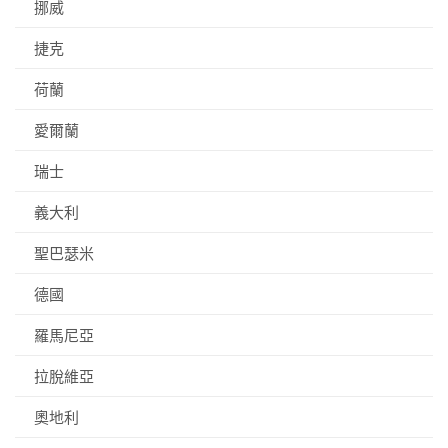
挪威
捷克
荷蘭
愛爾蘭
瑞士
義大利
聖巴瑟米
德國
羅馬尼亞
拉脫維亞
奧地利