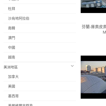
杜拜
沙烏地阿拉伯
芬蘭-庫奧皮奧
南韓
M
澳門
中國
越南
美洲地區
加拿大
美國
墨西哥
美屬維爾京群島