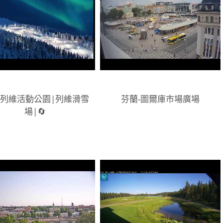
-列維活動公園|列維滑雪
芬蘭-圖爾庫市場廣場
場|🔄