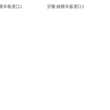
爾辛基港口2
芬蘭-赫爾辛基港口3