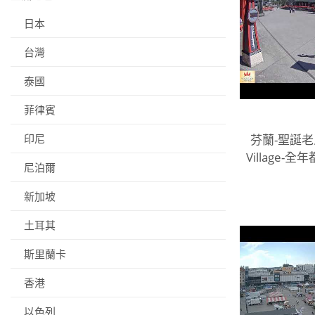
日本
台灣
泰國
菲律賓
印尼
芬蘭-聖誕老人村
Village
尼泊爾
聖誕景點，
精靈，以及
新加坡
土耳其
斯里蘭卡
香港
以色列