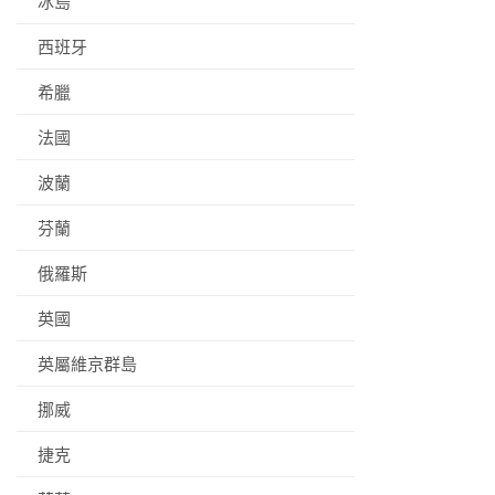
冰島
西班牙
希臘
法國
波蘭
芬蘭
俄羅斯
英國
英屬維京群島
挪威
捷克