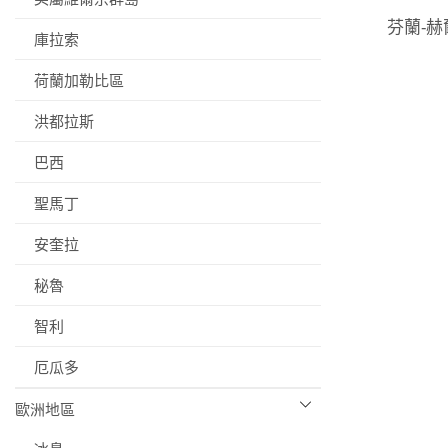
芬蘭-赫
庫拉索
荷蘭加勒比區
洪都拉斯
巴西
聖馬丁
安奎拉
秘魯
智利
厄瓜多
歐洲地區