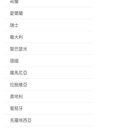
荷蘭
愛爾蘭
瑞士
義大利
聖巴瑟米
德國
羅馬尼亞
拉脫維亞
奧地利
葡萄牙
克羅埃西亞