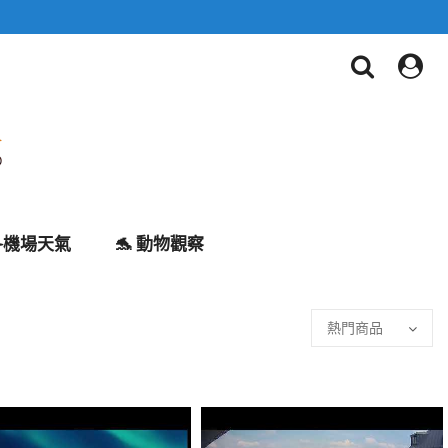
✈️機場天氣
🐬 動物觀察