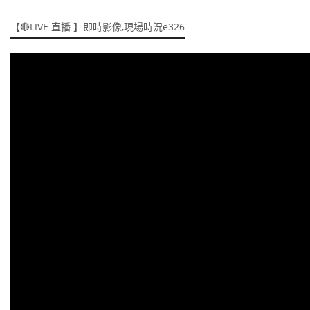
【🔴LIVE 直播 】即時影像,現場時況e326