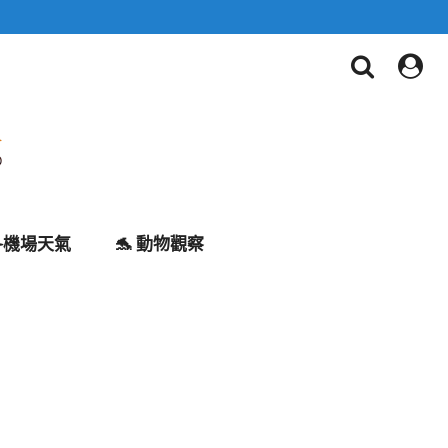
✈️機場天氣
🐬 動物觀察