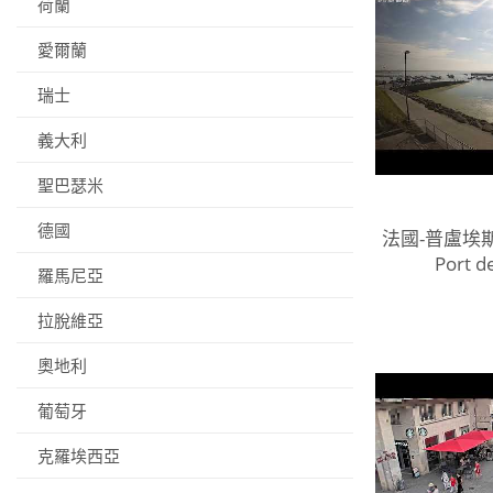
荷蘭
愛爾蘭
瑞士
義大利
聖巴瑟米
德國
法國-普盧埃
Port d
羅馬尼亞
拉脫維亞
奧地利
葡萄牙
克羅埃西亞