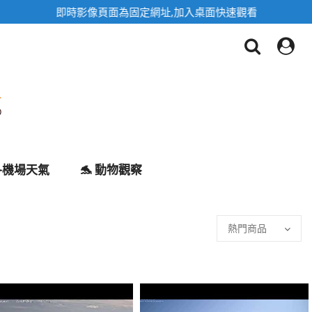
✈️機場天氣
🐬 動物觀察