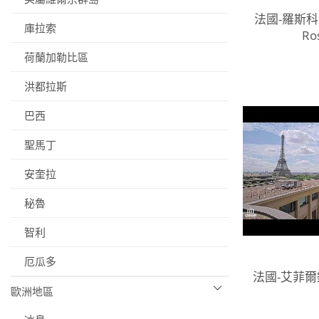
法國-羅斯科夫
庫拉索
Ro
荷蘭加勒比區
洪都拉斯
巴西
聖馬丁
安奎拉
秘魯
智利
厄瓜多
法國-艾菲爾
歐洲地區