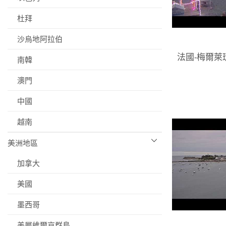
杜拜
沙烏地阿拉伯
法國-梅爾萊
南韓
澳門
中國
越南
美洲地區
加拿大
美國
墨西哥
美屬維爾京群島