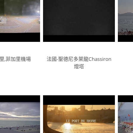
里,菲加里機場
法國-聖德尼多萊龍Chassiron
燈塔