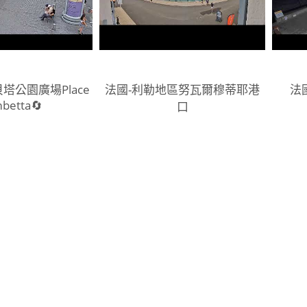
塔公園廣場Place
法國-利勒地區努瓦爾穆蒂耶港
法國
betta🔄
口