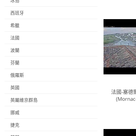
冰島
西班牙
希臘
法國
波蘭
芬蘭
俄羅斯
英國
法國-塞德
(Mornac
英屬維京群島
挪威
捷克