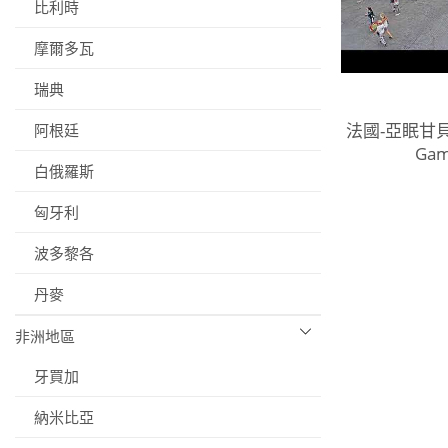
比利時
摩爾多瓦
瑞典
法國-亞眠甘貝
阿根廷
Gam
白俄羅斯
匈牙利
波多黎各
丹麥
非洲地區
牙買加
納米比亞