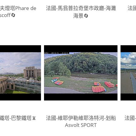
燈塔Phare de
法國-馬翁普拉奇堡市政廳-海灘
法
scoff🔄
海景🔄
鐵塔-巴黎鐵塔📵
法國-維耶伊勒維耶洛特河-划船
法國
Asvolt SPORT