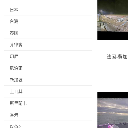
日本
台灣
泰國
菲律賓
印尼
法國-費加
尼泊爾
新加坡
土耳其
斯里蘭卡
香港
以色列