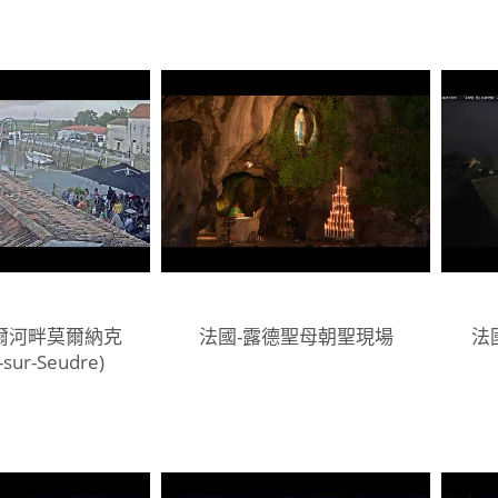
爾河畔莫爾納克
法國-露德聖母朝聖現場
法
-sur-Seudre)