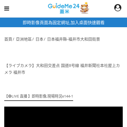
即時影像頁面為固定網址,加入桌面快速觀看
首頁
亞洲地區
日本
日本福井縣-福井市大和田街景
【ライブカメラ】大和田交差点 国道8号線 福井新聞社本社屋上カ
メラ 福井市
【🔴LIVE 直播 】即時影像,現場時況e144-1