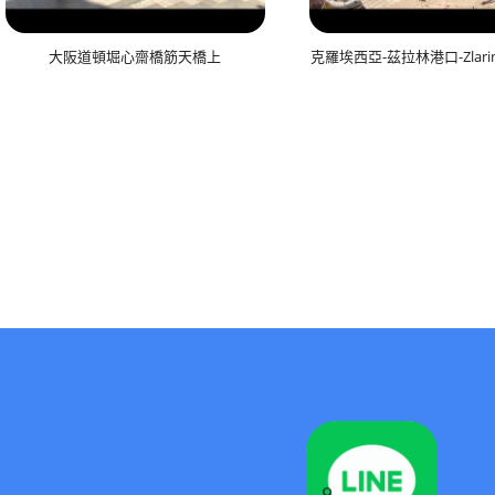
大阪道頓堀心齋橋筋天橋上
克羅埃西亞-茲拉林港口-Zlarin, 