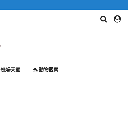
✈️機場天氣
🐬 動物觀察