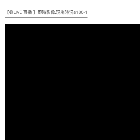
【🔴LIVE 直播 】即時影像,現場時況e180-1