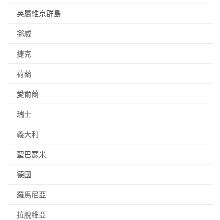
英屬維京群島
挪威
捷克
荷蘭
愛爾蘭
瑞士
義大利
聖巴瑟米
德國
羅馬尼亞
拉脫維亞