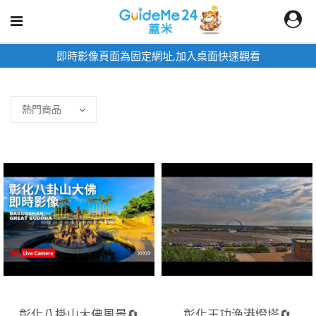
即時影像頁面為固定網址,加入桌面快速觀看
彰化八掛山大佛風景🔄
彰化王功漁港燈塔🔄