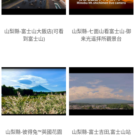
山梨縣-富士山大飯店(可看
山梨縣-七面山看富士山-御
到富士山)
来光遥拝所觀景台
山梨縣-彼得兔™英國花園
山梨縣-富士吉田,富士山站