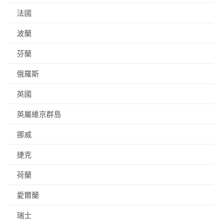
法國
波蘭
芬蘭
俄羅斯
英國
英屬維京群島
挪威
捷克
荷蘭
愛爾蘭
瑞士