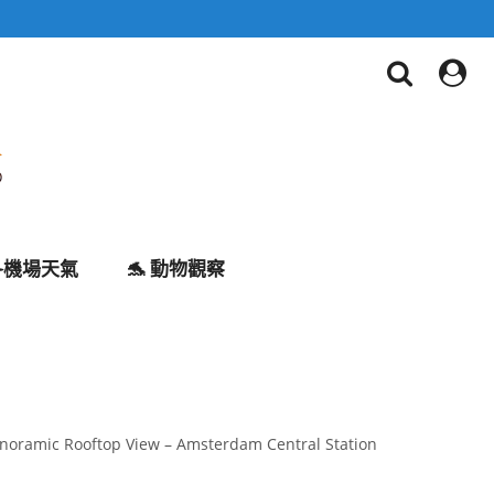
✈️機場天氣
🐬 動物觀察
noramic Rooftop View – Amsterdam Central Station