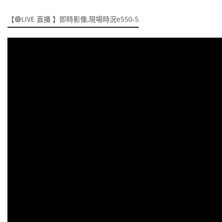
【🔴LIVE 直播 】即時影像,現場時況e550-5