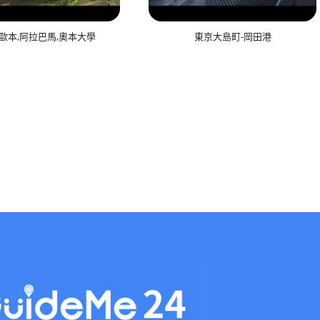
-歐本,阿拉巴馬,奧本大學
東京大島町-岡田港