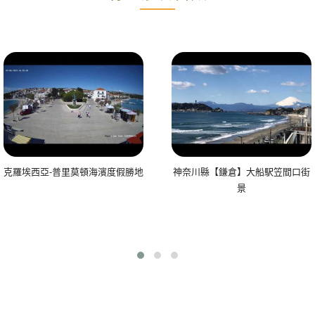
克羅埃西亞-普里莫頓海濱度假勝地
神奈川縣【鎌倉】大船駅笠間口街
景