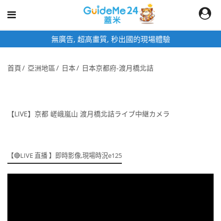
無廣告, 超高畫質, 秒出國的現場體驗
首頁
亞洲地區
日本
日本京都府-渡月橋北詰
【LIVE】京都 嵯峨嵐山 渡月橋北詰ライブ中継カメラ
【🔴LIVE 直播 】即時影像,現場時況e125