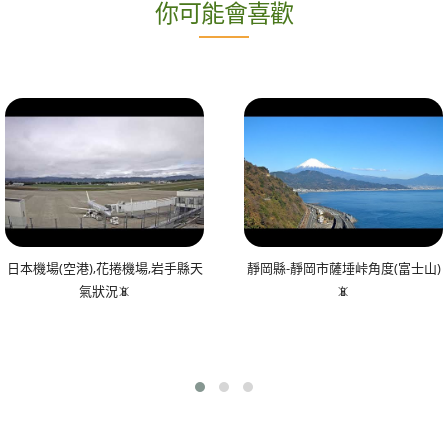
你可能會喜歡
日本機場(空港),花捲機場,岩手縣天
靜岡縣-靜岡市薩埵峠角度(富士山)
氣狀況📵
📵