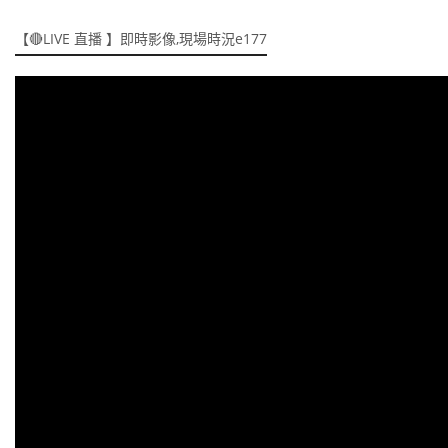
【🔴LIVE 直播 】即時影像,現場時況e177