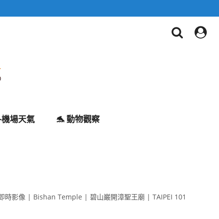
✈️機場天氣
🐬 動物觀察
K即時影像 | Bishan Temple | 碧山巌開漳聖王廟 | TAIPEI 101