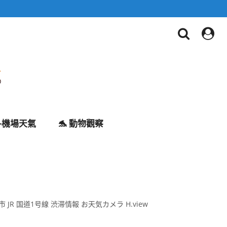
✈️機場天氣
🐬 動物觀察
 JR 国道1号線 渋滞情報 お天気カメラ H.view