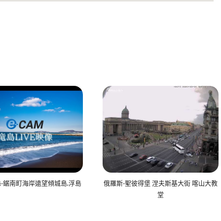
-鋸南町海岸遠望傾城島,浮島
俄羅斯-聖彼得堡 涅夫斯基大街 喀山大教
堂