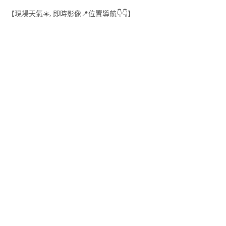
【現場天氣☀️, 即時影像📍位置導航👇👇】