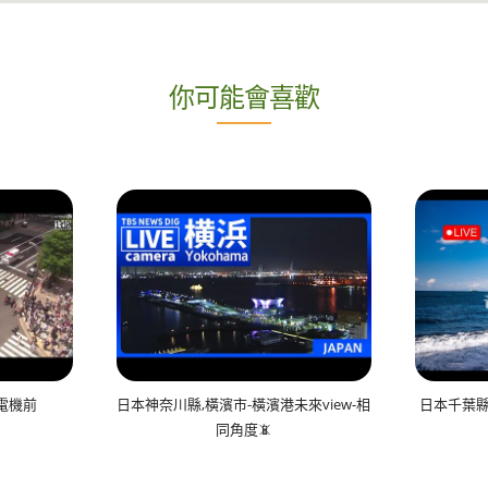
你可能會喜歡
電機前
日本神奈川縣,橫濱市-橫濱港未來view-相
日本千葉縣
同角度📵