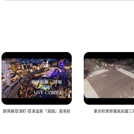
群馬縣草津町-草津温泉「湯畑」湯滝前
東京秋葉原電氣街愛三