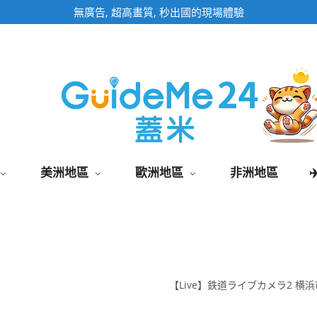
無廣告, 超高畫質, 秒出國的現場體驗
美洲地區
歐洲地區
非洲地區
【Live】鉄道ライブカメラ2 横浜市