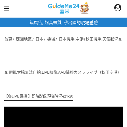
無廣告, 超高畫質, 秒出國的現場體驗
首頁
亞洲地區
日本
機場
日本機場(空港),秋田機場,天氣狀況📵
📵景觀,太遠無法自拍,LIVE映像,AAB情報カメラライブ（秋田空港）
【🔴LIVE 直播 】即時影像,現場時況e21-20