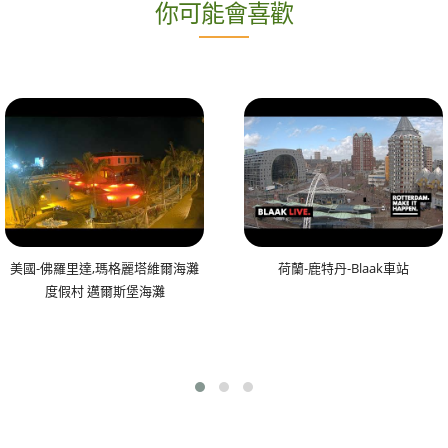
你可能會喜歡
美國-佛羅里達,瑪格麗塔維爾海灘
荷蘭-鹿特丹-Blaak車站
度假村 邁爾斯堡海灘