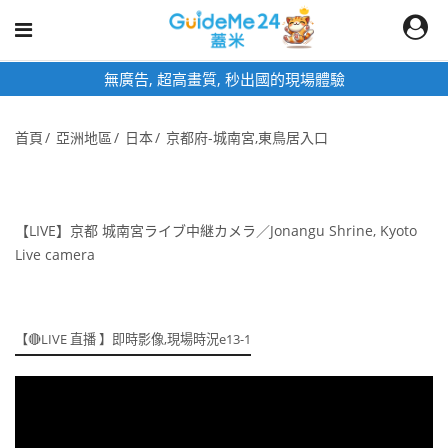
無廣告, 超高畫質, 秒出國的現場體驗
首頁
亞洲地區
日本
京都府-城南宮,東鳥居入口
【LIVE】京都 城南宮ライブ中継カメラ／Jonangu Shrine, Kyoto
Live camera
【🔴LIVE 直播 】即時影像,現場時況e13-1