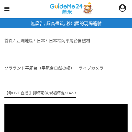
無廣告, 超高畫質, 秒出國的現場體驗
首頁
亞洲地區
日本
日本福岡平尾台自然村
ソラランド平尾台（平尾台自然の郷） ライブカメラ
【🔴LIVE 直播 】即時影像,現場時況e142-3