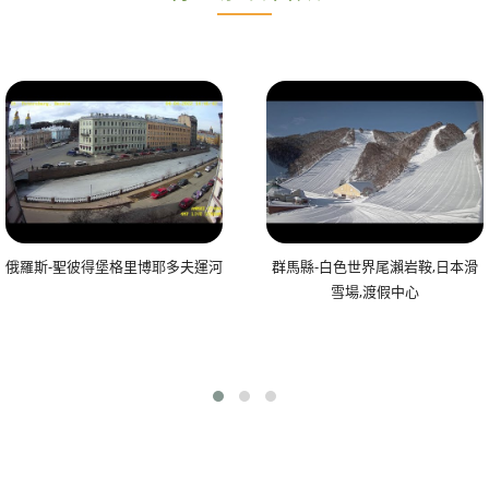
俄羅斯-聖彼得堡格里博耶多夫運河
群馬縣-白色世界尾瀨岩鞍,日本滑
雪場,渡假中心