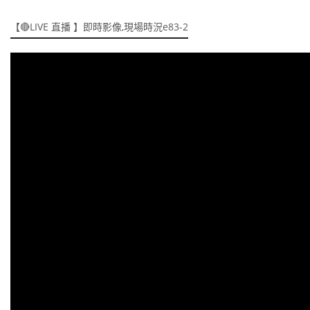
【🔴LIVE 直播 】即時影像,現場時況e83-2