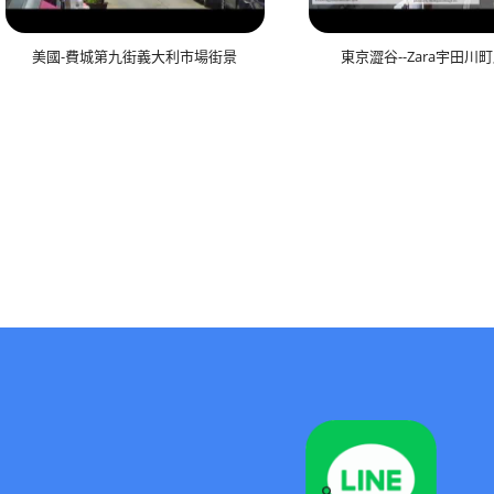
美國-費城第九街義大利市場街景
東京澀谷--Zara宇田川