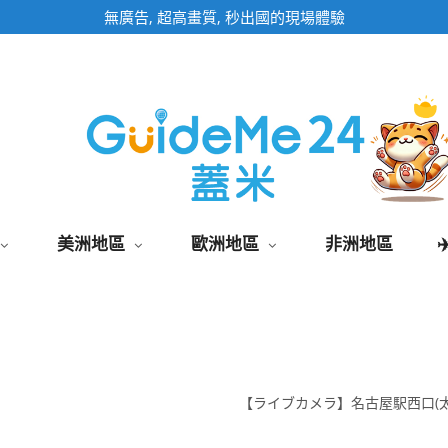
即時影像頁面為固定網址,加入桌面快速觀看
美洲地區
歐洲地區
非洲地區
【ライブカメラ】名古屋駅西口(太閤通口)/