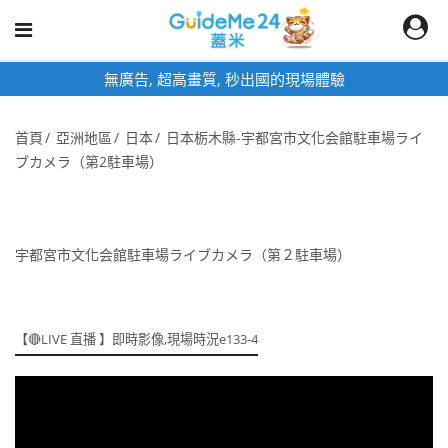
無廣告, 超高畫質, 秒出國的現場體驗
首頁
亞洲地區
日本
日本栃木縣-宇都宮市文化会館駐車場ライ
ブカメラ（第2駐車場）
宇都宮市文化会館駐車場ライブカメラ（第２駐車場）
【🔴LIVE 直播 】即時影像,現場時況e133-4