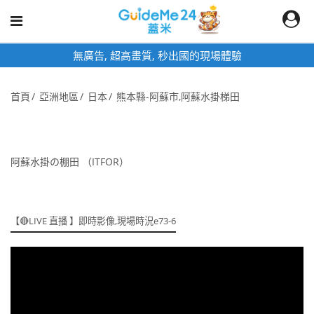
無廣告, 超高畫質, 秒出國的現場體驗
首頁
亞洲地區
日本
熊本縣-阿蘇市,阿蘇水掛梯田
阿蘇水掛の棚田 （ITFOR）
【🔴LIVE 直播 】即時影像,現場時況e73-6