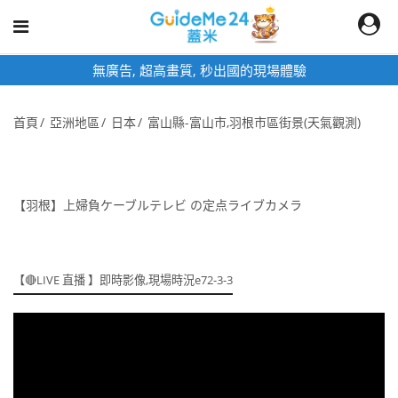
無廣告, 超高畫質, 秒出國的現場體驗
首頁
亞洲地區
日本
富山縣-富山市,羽根市區街景(天氣觀測)
【羽根】上婦負ケーブルテレビ の定点ライブカメラ
【🔴LIVE 直播 】即時影像,現場時況e72-3-3