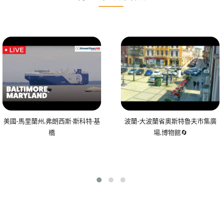
美國-馬里蘭州,弗朗西斯·斯科特·基
波蘭-大波蘭省奧斯特魯夫市集廣
橋
場,博物館🔄