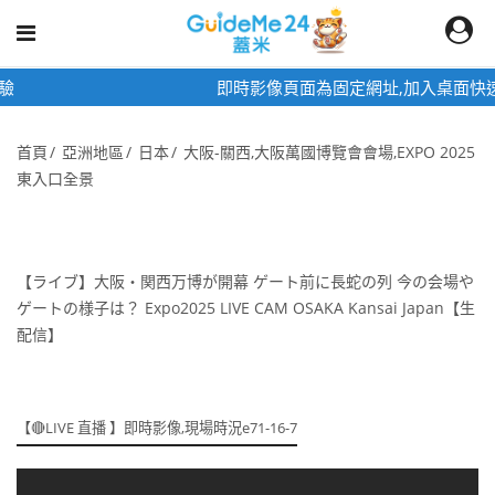
即時影像頁面為固定網址,加入桌面快速觀看
首頁
亞洲地區
日本
大阪-關西,大阪萬國博覽會會場,EXPO 2025
東入口全景
【ライブ】大阪・関西万博が開幕 ゲート前に長蛇の列 今の会場や
ゲートの様子は？ Expo2025 LIVE CAM OSAKA Kansai Japan【生
配信】
【🔴LIVE 直播 】即時影像,現場時況e71-16-7