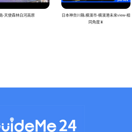
島-天使森林白河高原
日本神奈川縣,橫濱市-橫濱港未來view-相
同角度📵