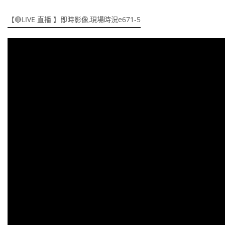
【🔴LIVE 直播 】即時影像,現場時況e671-5