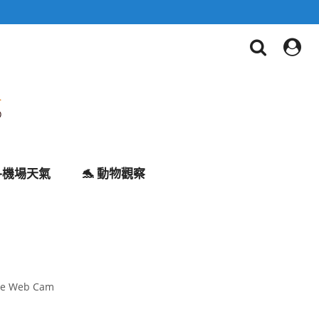
✈️機場天氣
🐬 動物觀察
ive Web Cam