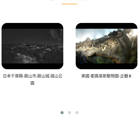
日本千葉縣-館山市,館山城,城山公
美國-聖路易斯動物園-企鵝📵
園