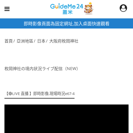
即時影像頁面為固定網址,加入桌面快速觀看
首頁
亞洲地區
日本
大阪府枚岡神社
枚岡神社の境内状況ライブ配信（NEW）
【🔴LIVE 直播 】即時影像,現場時況e67-4