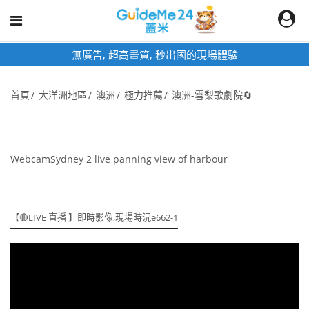
無廣告, 超高畫質, 秒出國的現場體驗
首頁
大洋洲地區
澳洲
極力推薦
澳洲-雪梨歌劇院🔄
WebcamSydney 2 live panning view of harbour
【🔴LIVE 直播 】即時影像,現場時況e662-1