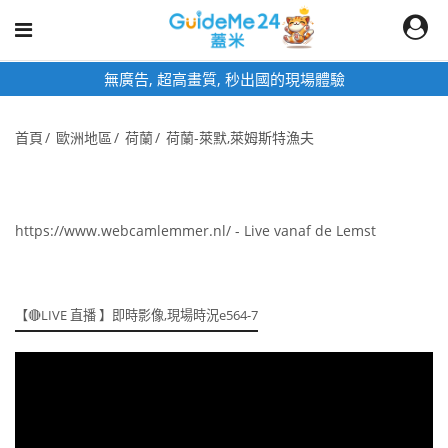
無廣告, 超高畫質, 秒出國的現場體驗
首頁
歐洲地區
荷蘭
荷蘭-萊默,萊姆斯特漁夫
https://www.webcamlemmer.nl/ - Live vanaf de Lemst
【🔴LIVE 直播 】即時影像,現場時況e564-7