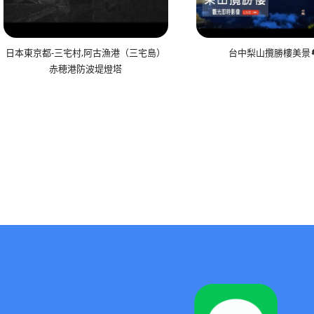
日本東京都-三宅村,阿古漁港（三宅島）
台中梨山攬勝樓美景🔄
赤穂港防波堤燈塔