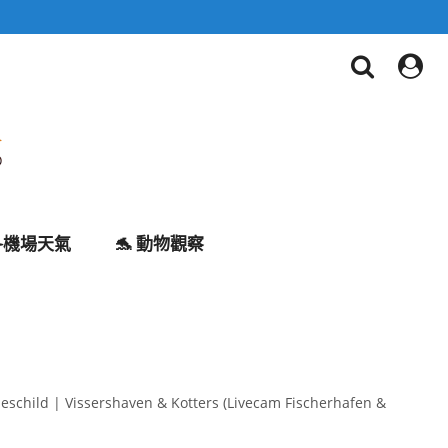
✈️機場天氣
🐬 動物觀察
schild | Vissershaven & Kotters (Livecam Fischerhafen &