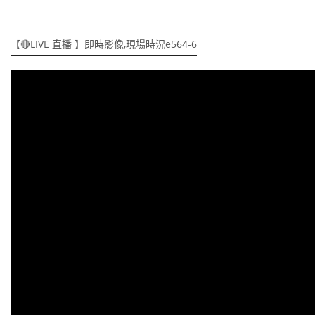
【🔴LIVE 直播 】即時影像,現場時況e564-6