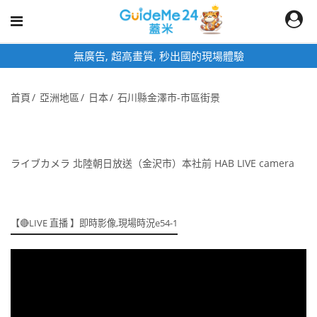
現場體驗
即時影像頁面為固定網址,加入桌
首頁
亞洲地區
日本
石川縣金澤市-市區街景
ライブカメラ 北陸朝日放送（金沢市）本社前 HAB LIVE camera
【🔴LIVE 直播 】即時影像,現場時況e54-1