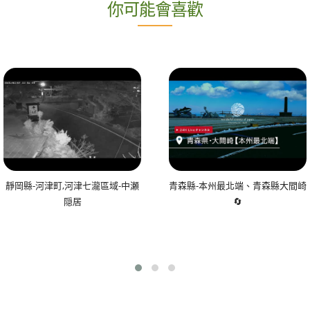
你可能會喜歡
靜岡縣-河津町,河津七瀧區域-中瀬
青森縣-本州最北端、青森縣大間崎
隠居
🔄