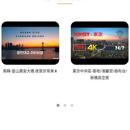
南韓-釜山廣安大橋.夜景非常美📵
東京中央區-築地/濱離宮/麻布台/
新橋高空景