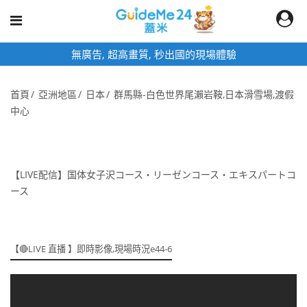
無廣告, 超高畫質, 秒出國的現場體驗
首頁
亞洲地區
日本
群馬縣-白色世界尾瀨岩鞍,日本滑雪場,渡假
中心
【LIVE配信】国体女子沢コース・リーゼンコース・エキスパートコ
ース
【🔴LIVE 直播 】即時影像,現場時況e44-6