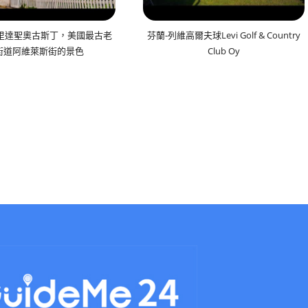
羅里達聖奧古斯丁，美國最古老
芬蘭-列維高爾夫球Levi Golf & Country
街道阿維萊斯街的景色
Club Oy