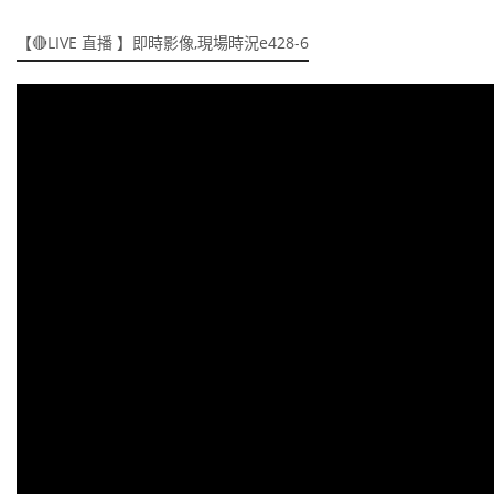
【🔴LIVE 直播 】即時影像,現場時況e428-6