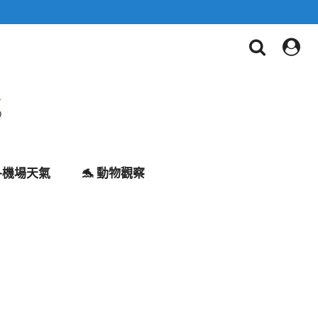
✈️機場天氣
🐬 動物觀察