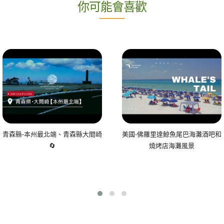
你可能會喜歡
青森縣-本州最北端、青森縣大間崎
美國-佛羅里達鯨魚尾巴海灘酒吧和
🔄
燒烤店海灘風景