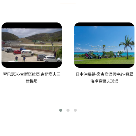
聖巴瑟米-古斯塔維亞,古斯塔夫三
日本沖繩縣-宮古島渡假中心-翡翠
世機場
海岸高爾夫球場