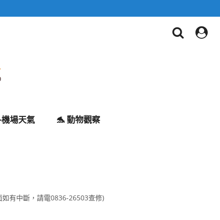
✈️機場天氣
🐬 動物觀察
有中斷，請電0836-26503查修)