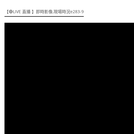
【🔴LIVE 直播 】即時影像,現場時況e283-9