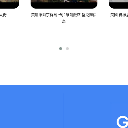
大街
美屬維爾京群島-卡拉維爾飯店-聖克羅伊
美國-佛羅里
島