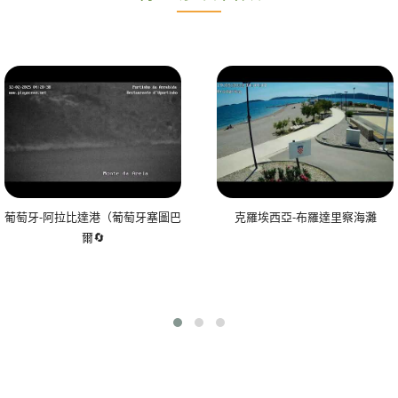
葡萄牙-阿拉比達港（葡萄牙塞圖巴
克羅埃西亞-布羅達里察海灘
爾🔄