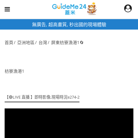
無廣告, 超高畫質, 秒出國的現場體驗
首頁
亞洲地區
台灣
屏東枋寮漁港1🔄
枋寮漁港1
【🔴LIVE 直播 】即時影像,現場時況e274-2