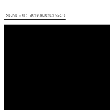
【🔴LIVE 直播 】即時影像,現場時況e246