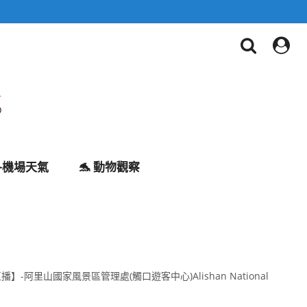
✈️機場天氣
🐬 動物觀察
景直播】-阿里山國家風景區管理處(觸口遊客中心)Alishan National