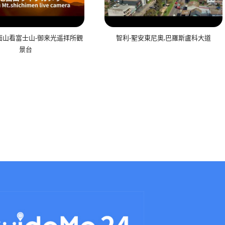
面山看富士山-御来光遥拝所觀
智利-聖安東尼奧,巴羅斯盧科大道
景台