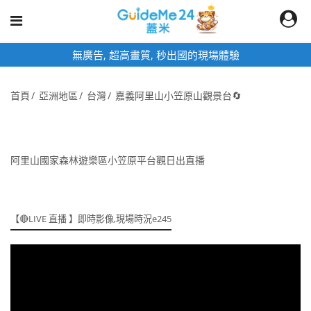
無廣告, 超高畫質, 秒出國的現場體驗
首頁
亞洲地區
台灣
嘉義阿里山小笠原山觀景台🔄
阿里山國家森林遊樂區小笠原平台觀日出直播
【🔴LIVE 直播 】即時影像,現場時況e245