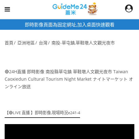
即時影像頁面為固定網址,加入桌面快速觀看
首頁
亞洲地區
台灣
南投-草屯鎮,草鞋墩人文觀光夜市
🔴24H直播 即時影像 南投縣草屯鎮 草鞋墩人文觀光夜市 Taiwan
Caoxiedun Cultural Tourism Night Market ナイトマーケット オ
ンライン放送
【🔴LIVE 直播 】即時影像,現場時況e241-4