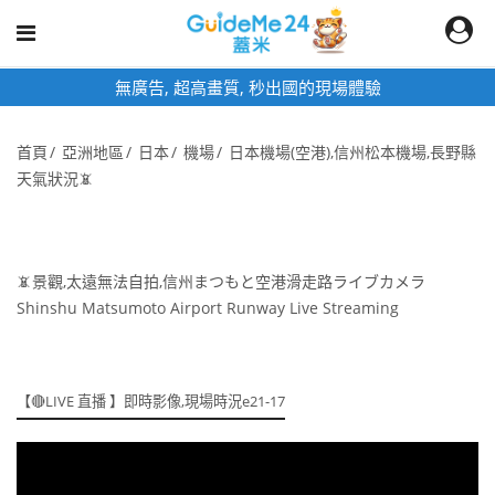
無廣告, 超高畫質, 秒出國的現場體驗
首頁
亞洲地區
日本
機場
日本機場(空港),信州松本機場,長野縣
天氣狀況📵
📵景觀,太遠無法自拍,信州まつもと空港滑走路ライブカメラ
Shinshu Matsumoto Airport Runway Live Streaming
【🔴LIVE 直播 】即時影像,現場時況e21-17