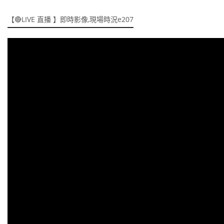
【🔴LIVE 直播 】即時影像,現場時況e207