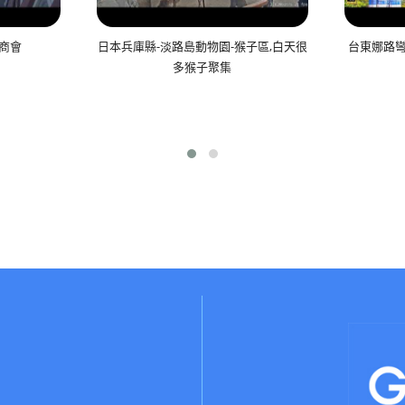
士商會
日本兵庫縣-淡路島動物園-猴子區,白天很
台東娜路彎
多猴子聚集