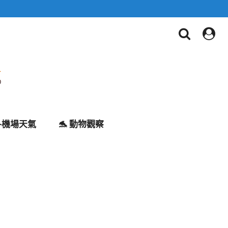
✈️機場天氣
🐬 動物觀察