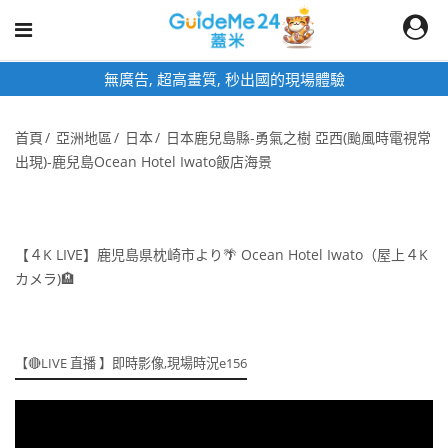
無廣告, 超高畫質, 秒出國的現場體驗
首頁
亞洲地區
日本
日本鹿兒島縣-勇氣之樹 亞西(颱風時電視常
出現)-鹿兒島Ocean Hotel Iwato飯店海景
【４K LIVE】鹿児島県枕崎市より🌴 Ocean Hotel Iwato（屋上４K
カメラ)🏨
【🔴LIVE 直播 】即時影像,現場時況e156