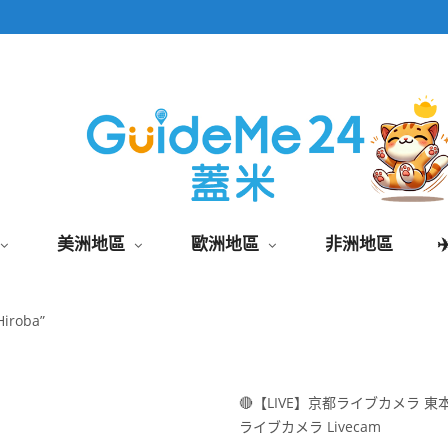
即時影像頁面為固定網址,加入桌面快速觀看
美洲地區
歐洲地區
非洲地區
roba”
🔴【LIVE】京都ライブカメラ 東
ライブカメラ Livecam