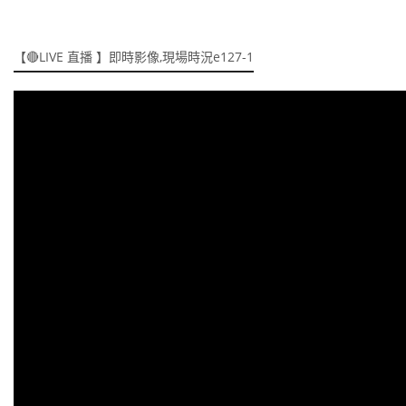
【🔴LIVE 直播 】即時影像,現場時況e127-1