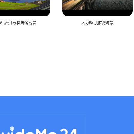
韓- 濟州島,機場旁觀景
大分縣-別府灣海景