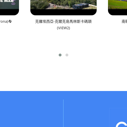
rona)🔄
克羅埃西亞-克爾克島馬林斯卡碼頭
南
(VIEW2)