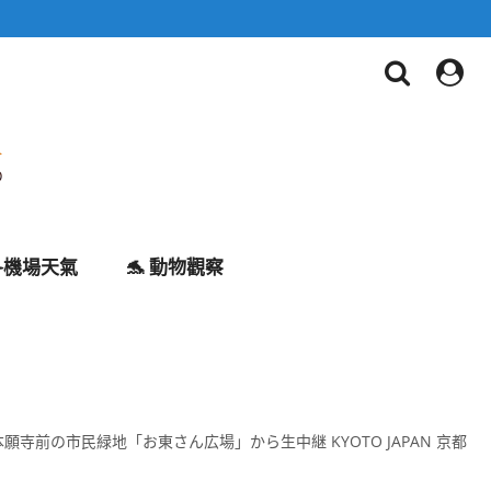
✈️機場天氣
🐬 動物觀察
本願寺前の市民緑地「お東さん広場」から生中継 KYOTO JAPAN 京都