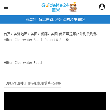
無廣告, 超高畫質, 秒出國的現場體驗
即
首頁
美洲地區
美國
餐廳
美國-佛羅里達飯店外海景海灘-
Hilton Clearwater Beach Resort & Spa🔄
Hilton Clearwater Beach
【🔴LIVE 直播 】即時影像,現場時況e389