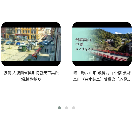
波蘭-大波蘭省奧斯特魯夫市集廣
岐阜縣高山市-飛騨高山 中橋-飛驒
場,博物館🔄
高山（日本岐阜）被譽為「心靈的
故鄉」