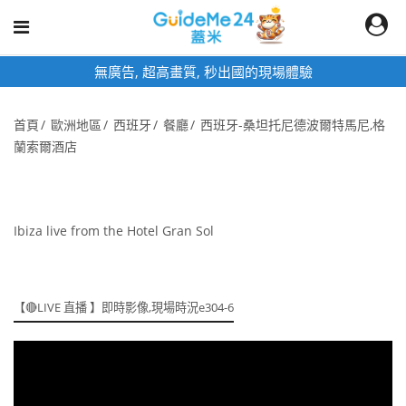
無廣告, 超高畫質, 秒出國的現場體驗
首頁
歐洲地區
西班牙
餐廳
西班牙-桑坦托尼德波爾特馬尼,格
蘭索爾酒店
Ibiza live from the Hotel Gran Sol
【🔴LIVE 直播 】即時影像,現場時況e304-6